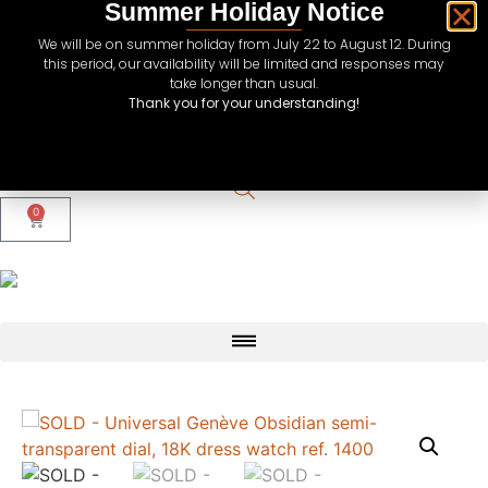
Summer Holiday Notice
We will be on summer holiday from July 22 to August 12. During
this period, our availability will be limited and responses may
take longer than usual.
Thank you for your understanding!
CHF
USD
EUR
0
GBP