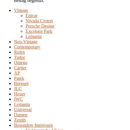
Betrag begrenzt.
Vintage
Enicar
Nivada Croton
Porsche Design
Excelsior Park
Lemania
Neo-Vintage
Contemporary
Rolex
Tudor
Omega
Cartier
AP
Patek
Breguet
JLC
Heuer
IWC
Lemania
Universal
Damen
Zenith
Besondere Interessen