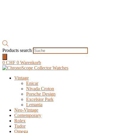
Products search
0
CHF
0
Warenkorb
Vintage
Enicar
Nivada Croton
Porsche Design
Excelsior Park
Lemania
Neo-Vintage
Contemporary
Rolex
Tudor
Omega