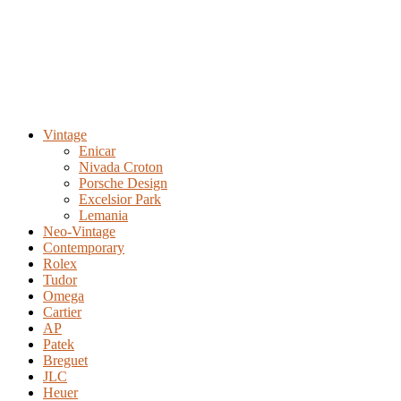
Vintage
Enicar
Nivada Croton
Porsche Design
Excelsior Park
Lemania
Neo-Vintage
Contemporary
Rolex
Tudor
Omega
Cartier
AP
Patek
Breguet
JLC
Heuer