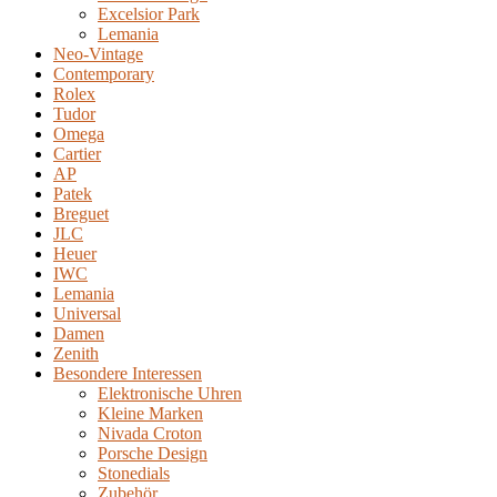
Excelsior Park
Lemania
Neo-Vintage
Contemporary
Rolex
Tudor
Omega
Cartier
AP
Patek
Breguet
JLC
Heuer
IWC
Lemania
Universal
Damen
Zenith
Besondere Interessen
Elektronische Uhren
Kleine Marken
Nivada Croton
Porsche Design
Stonedials
Zubehör