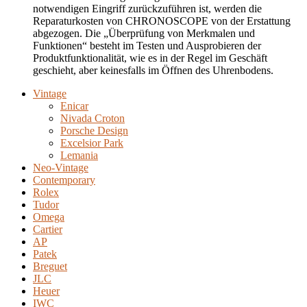
notwendigen Eingriff zurückzuführen ist, werden die
Reparaturkosten von CHRONOSCOPE von der Erstattung
abgezogen. Die „Überprüfung von Merkmalen und
Funktionen“ besteht im Testen und Ausprobieren der
Produktfunktionalität, wie es in der Regel im Geschäft
geschieht, aber keinesfalls im Öffnen des Uhrenbodens.
Vintage
Enicar
Nivada Croton
Porsche Design
Excelsior Park
Lemania
Neo-Vintage
Contemporary
Rolex
Tudor
Omega
Cartier
AP
Patek
Breguet
JLC
Heuer
IWC