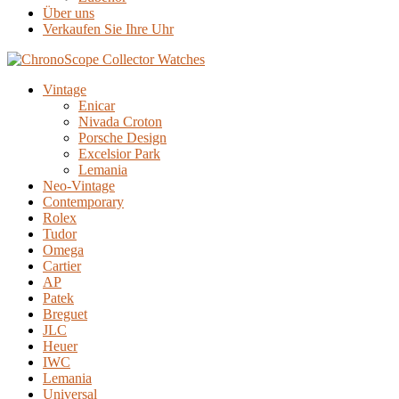
Über uns
Verkaufen Sie Ihre Uhr
Vintage
Enicar
Nivada Croton
Porsche Design
Excelsior Park
Lemania
Neo-Vintage
Contemporary
Rolex
Tudor
Omega
Cartier
AP
Patek
Breguet
JLC
Heuer
IWC
Lemania
Universal