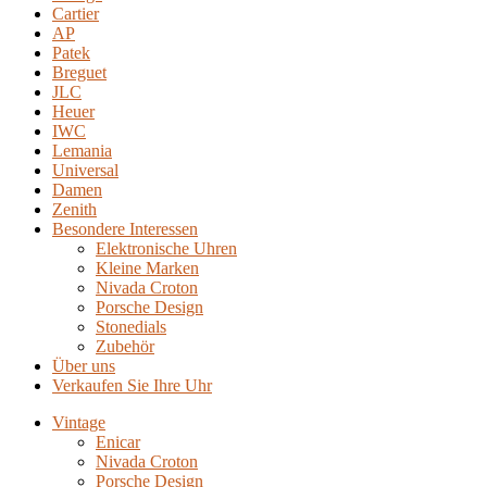
Cartier
AP
Patek
Breguet
JLC
Heuer
IWC
Lemania
Universal
Damen
Zenith
Besondere Interessen
Elektronische Uhren
Kleine Marken
Nivada Croton
Porsche Design
Stonedials
Zubehör
Über uns
Verkaufen Sie Ihre Uhr
Vintage
Enicar
Nivada Croton
Porsche Design