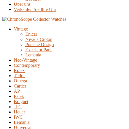
Über uns
Verkaufen Sie Ihre Uhr
Vintage
Enicar
Nivada Croton
Porsche Design
Excelsior Park
Lemania
Neo-Vintage
Contemporary
Rolex
Tudor
Omega
Cartier
AP
Patek
Breguet
JLC
Heuer
IWC
Lemania
Universal