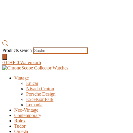
Products search
0
CHF
0
Warenkorb
Vintage
Enicar
Nivada Croton
Porsche Design
Excelsior Park
Lemania
Neo-Vintage
Contemporary
Rolex
Tudor
Omega