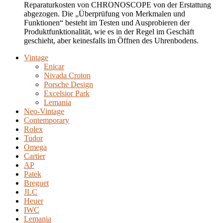
Reparaturkosten von CHRONOSCOPE von der Erstattung
abgezogen. Die „Überprüfung von Merkmalen und
Funktionen“ besteht im Testen und Ausprobieren der
Produktfunktionalität, wie es in der Regel im Geschäft
geschieht, aber keinesfalls im Öffnen des Uhrenbodens.
Vintage
Enicar
Nivada Croton
Porsche Design
Excelsior Park
Lemania
Neo-Vintage
Contemporary
Rolex
Tudor
Omega
Cartier
AP
Patek
Breguet
JLC
Heuer
IWC
Lemania