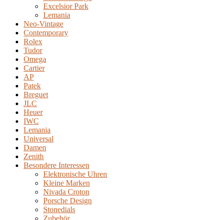
Excelsior Park
Lemania
Neo-Vintage
Contemporary
Rolex
Tudor
Omega
Cartier
AP
Patek
Breguet
JLC
Heuer
IWC
Lemania
Universal
Damen
Zenith
Besondere Interessen
Elektronische Uhren
Kleine Marken
Nivada Croton
Porsche Design
Stonedials
Zubehör