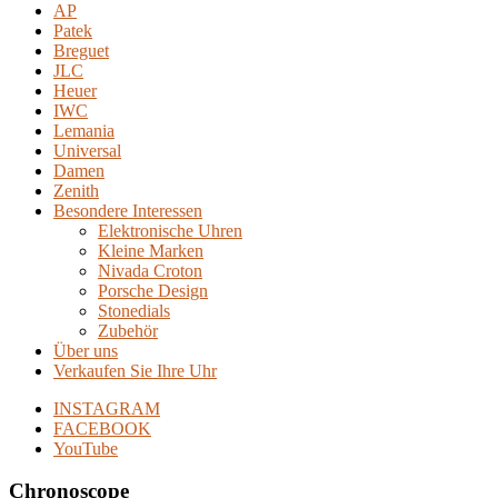
AP
Patek
Breguet
JLC
Heuer
IWC
Lemania
Universal
Damen
Zenith
Besondere Interessen
Elektronische Uhren
Kleine Marken
Nivada Croton
Porsche Design
Stonedials
Zubehör
Über uns
Verkaufen Sie Ihre Uhr
INSTAGRAM
FACEBOOK
YouTube
Chronoscope