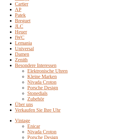
Cartier
AP
Patek
Breguet
JLC
Heuer
IWC
Lemania
Universal
Damen
Zenith
Besondere Interessen
Elektronische Uhren
Kleine Marken
Nivada Croton
Porsche Design
Stonedials
Zubehör
Über uns
Verkaufen Sie Ihre Uhr
Vintage
Enicar
Nivada Croton
Porsche Design