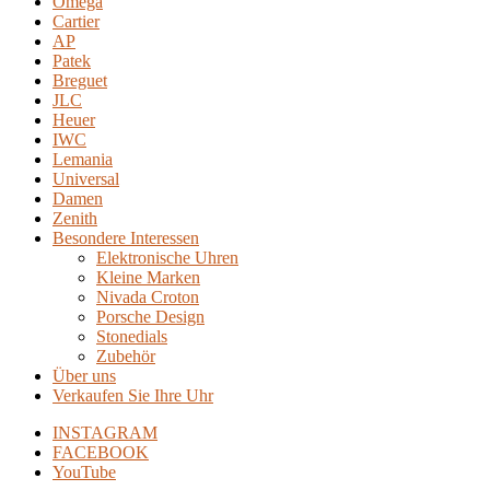
Omega
Cartier
AP
Patek
Breguet
JLC
Heuer
IWC
Lemania
Universal
Damen
Zenith
Besondere Interessen
Elektronische Uhren
Kleine Marken
Nivada Croton
Porsche Design
Stonedials
Zubehör
Über uns
Verkaufen Sie Ihre Uhr
INSTAGRAM
FACEBOOK
YouTube