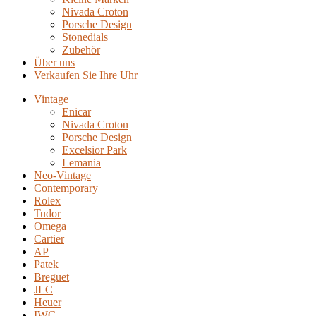
Nivada Croton
Porsche Design
Stonedials
Zubehör
Über uns
Verkaufen Sie Ihre Uhr
Vintage
Enicar
Nivada Croton
Porsche Design
Excelsior Park
Lemania
Neo-Vintage
Contemporary
Rolex
Tudor
Omega
Cartier
AP
Patek
Breguet
JLC
Heuer
IWC