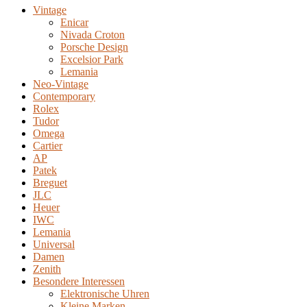
Vintage
Enicar
Nivada Croton
Porsche Design
Excelsior Park
Lemania
Neo-Vintage
Contemporary
Rolex
Tudor
Omega
Cartier
AP
Patek
Breguet
JLC
Heuer
IWC
Lemania
Universal
Damen
Zenith
Besondere Interessen
Elektronische Uhren
Kleine Marken