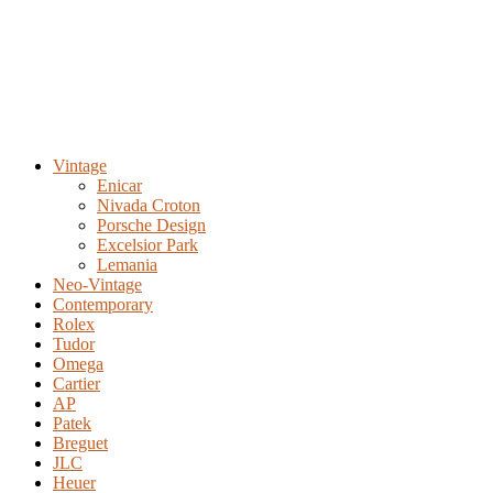
Vintage
Enicar
Nivada Croton
Porsche Design
Excelsior Park
Lemania
Neo-Vintage
Contemporary
Rolex
Tudor
Omega
Cartier
AP
Patek
Breguet
JLC
Heuer