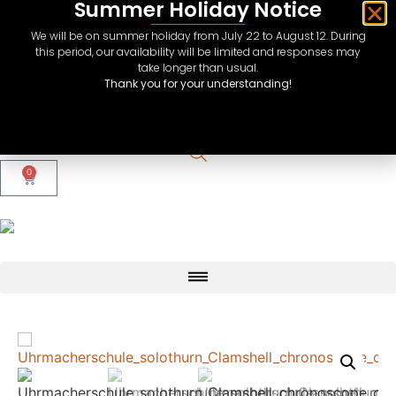
Summer Holiday Notice
We will be on summer holiday from July 22 to August 12. During
this period, our availability will be limited and responses may
take longer than usual.
Thank you for your understanding!
CHF
USD
EUR
0
GBP