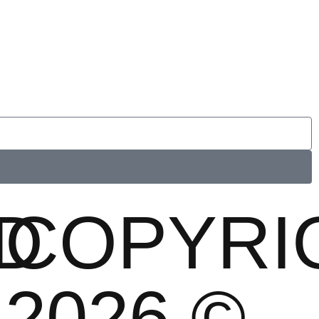
D
COPYRI
2026 ©