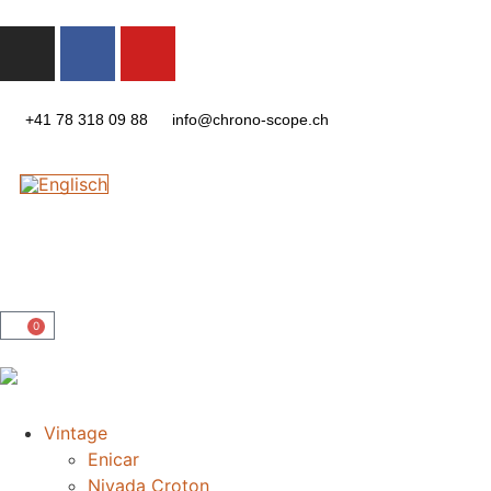
+41 78 318 09 88
info@chrono-scope.ch
0
Vintage
Enicar
Nivada Croton