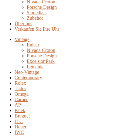
Nivada Croton
Porsche Design
Stonedials
Zubehör
Über uns
Verkaufen Sie Ihre Uhr
Vintage
Enicar
Nivada Croton
Porsche Design
Excelsior Park
Lemania
Neo-Vintage
Contemporary
Rolex
Tudor
Omega
Cartier
AP
Patek
Breguet
JLC
Heuer
IWC