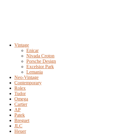
Vintage
Enicar
Nivada Croton
Porsche Design
Excelsior Park
Lemania
Neo-Vintage
Contemporary
Rolex
Tudor
Omega
Cartier
AP
Patek
Breguet
JLC
Heuer