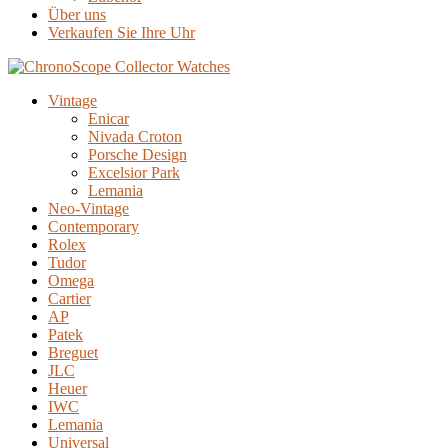
Über uns
Verkaufen Sie Ihre Uhr
Vintage
Enicar
Nivada Croton
Porsche Design
Excelsior Park
Lemania
Neo-Vintage
Contemporary
Rolex
Tudor
Omega
Cartier
AP
Patek
Breguet
JLC
Heuer
IWC
Lemania
Universal