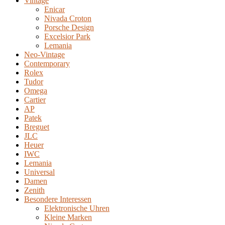
Vintage
Enicar
Nivada Croton
Porsche Design
Excelsior Park
Lemania
Neo-Vintage
Contemporary
Rolex
Tudor
Omega
Cartier
AP
Patek
Breguet
JLC
Heuer
IWC
Lemania
Universal
Damen
Zenith
Besondere Interessen
Elektronische Uhren
Kleine Marken