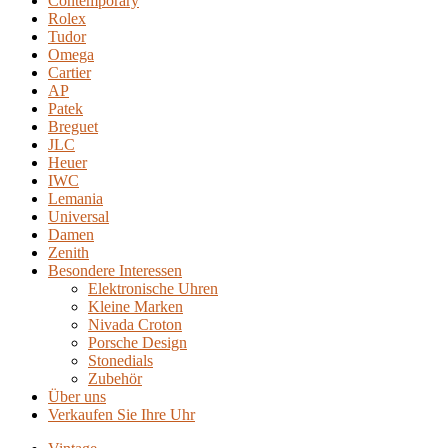
Contemporary
Rolex
Tudor
Omega
Cartier
AP
Patek
Breguet
JLC
Heuer
IWC
Lemania
Universal
Damen
Zenith
Besondere Interessen
Elektronische Uhren
Kleine Marken
Nivada Croton
Porsche Design
Stonedials
Zubehör
Über uns
Verkaufen Sie Ihre Uhr