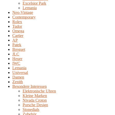
Excelsior Park
Lemania
Neo-Vintage
Contemporary
Rolex
Tudor
Omega
Cartier
AP
Patek
Breguet
JLC
Heuer
IWC
Lemania
Universal
Damen
Zenith
Besondere Interessen
Elektronische Uhren
Kleine Marken
Nivada Croton
Porsche Design
Stonedials
Zubehör