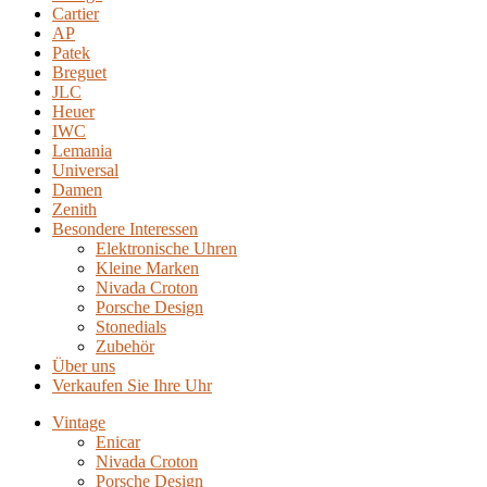
Cartier
AP
Patek
Breguet
JLC
Heuer
IWC
Lemania
Universal
Damen
Zenith
Besondere Interessen
Elektronische Uhren
Kleine Marken
Nivada Croton
Porsche Design
Stonedials
Zubehör
Über uns
Verkaufen Sie Ihre Uhr
Vintage
Enicar
Nivada Croton
Porsche Design