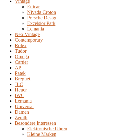
Vintage
Enicar
Nivada Croton
Porsche Design
Excelsior Park
Lemania
Neo-Vintage
Contemporary
Rolex
Tudor
Omega
Cartier
AP
Patek
Breguet
JLC
Heuer
IWC
Lemania
Universal
Damen
Zenith
Besondere Interessen
Elektronische Uhren
Kleine Marken