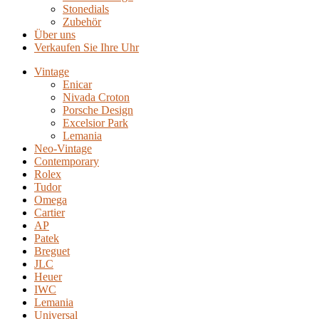
Stonedials
Zubehör
Über uns
Verkaufen Sie Ihre Uhr
Vintage
Enicar
Nivada Croton
Porsche Design
Excelsior Park
Lemania
Neo-Vintage
Contemporary
Rolex
Tudor
Omega
Cartier
AP
Patek
Breguet
JLC
Heuer
IWC
Lemania
Universal