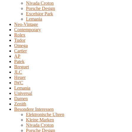
Nivada Croton
Porsche Design
Excelsior Park
Lemania
Neo-Vintage
Contemporary
Rolex
Tudor
Omega
Cartier
AP
Patek
Breguet
JLC
Heuer
IWC
Lemania
Universal
Damen
Zenith
Besondere Interessen
Elektronische Uhren
Kleine Marken
Nivada Croton
Porsche Design