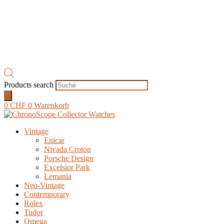
Products search
0
CHF
0
Warenkorb
Vintage
Enicar
Nivada Croton
Porsche Design
Excelsior Park
Lemania
Neo-Vintage
Contemporary
Rolex
Tudor
Omega