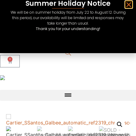
Summer Holiday Notice
We will be on summer holiday from July 22 to August 12. During
this period, our availability will be limited and responses may
take longer than usual.
Thank you for your understanding!
CHF
USD
EUR
0
GBP