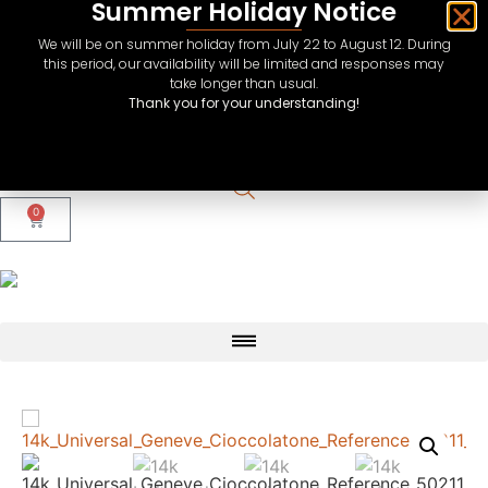
Summer Holiday Notice
We will be on summer holiday from July 22 to August 12. During
this period, our availability will be limited and responses may
take longer than usual.
Thank you for your understanding!
CHF
USD
EUR
0
GBP