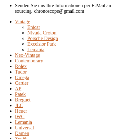
Senden Sie uns Ihre Informationen per E-Mail an
sourcing_chronoscope@gmail.com
Vintage
Enicar
Nivada Croton
Porsche Design
Excelsior Park
Lemania
Neo-Vintage
Contemporary
Rolex
Tudor
Omega
Cartier
AP
Patek
Breguet
JLC
Heuer
IWC
Lemania
Universal
Damen
Zenith