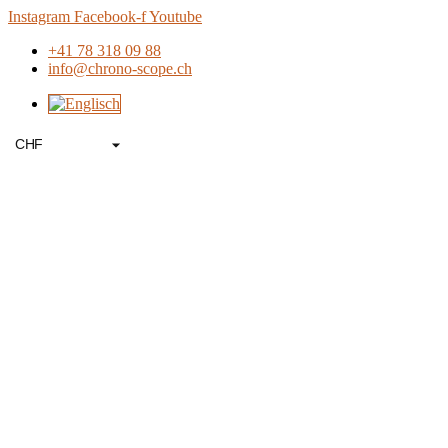
Zum
Instagram
Facebook-f
Youtube
Inhalt
+41 78 318 09 88
springen
info@chrono-scope.ch
CHF
USD
EUR
GBP