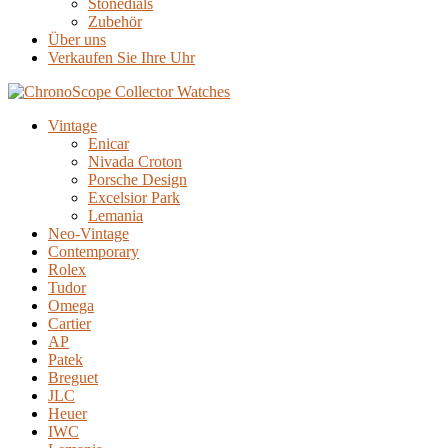
Stonedials
Zubehör
Über uns
Verkaufen Sie Ihre Uhr
Vintage
Enicar
Nivada Croton
Porsche Design
Excelsior Park
Lemania
Neo-Vintage
Contemporary
Rolex
Tudor
Omega
Cartier
AP
Patek
Breguet
JLC
Heuer
IWC