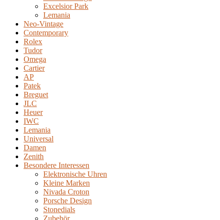
Excelsior Park
Lemania
Neo-Vintage
Contemporary
Rolex
Tudor
Omega
Cartier
AP
Patek
Breguet
JLC
Heuer
IWC
Lemania
Universal
Damen
Zenith
Besondere Interessen
Elektronische Uhren
Kleine Marken
Nivada Croton
Porsche Design
Stonedials
Zubehör