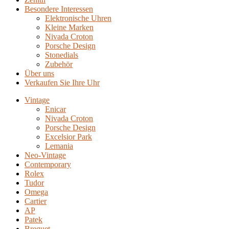
Besondere Interessen
Elektronische Uhren
Kleine Marken
Nivada Croton
Porsche Design
Stonedials
Zubehör
Über uns
Verkaufen Sie Ihre Uhr
Vintage
Enicar
Nivada Croton
Porsche Design
Excelsior Park
Lemania
Neo-Vintage
Contemporary
Rolex
Tudor
Omega
Cartier
AP
Patek
Breguet