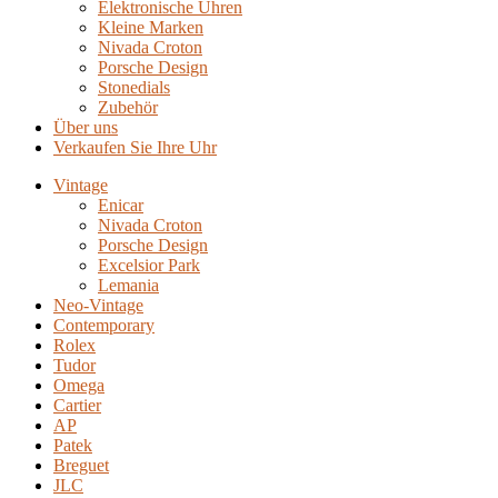
Elektronische Uhren
Kleine Marken
Nivada Croton
Porsche Design
Stonedials
Zubehör
Über uns
Verkaufen Sie Ihre Uhr
Vintage
Enicar
Nivada Croton
Porsche Design
Excelsior Park
Lemania
Neo-Vintage
Contemporary
Rolex
Tudor
Omega
Cartier
AP
Patek
Breguet
JLC