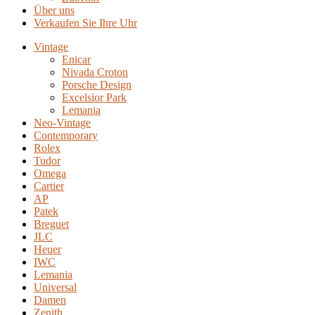
Über uns
Verkaufen Sie Ihre Uhr
Vintage
Enicar
Nivada Croton
Porsche Design
Excelsior Park
Lemania
Neo-Vintage
Contemporary
Rolex
Tudor
Omega
Cartier
AP
Patek
Breguet
JLC
Heuer
IWC
Lemania
Universal
Damen
Zenith