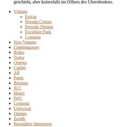
geschieht, aber keinesfalls im Öffnen des Uhrenbodens.
Vintage
Enicar
Nivada Croton
Porsche Design
Excelsior Park
Lemania
Neo-Vintage
Contemporary
Rolex
Tudor
Omega
Cartier
AP
Patek
Breguet
JLC
Heuer
IWC
Lemania
Universal
Damen
Zenith
Besondere Interessen