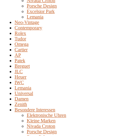
Nivada Croton
Porsche Design
Excelsior Park
Lemania
Neo-Vintage
Contemporary
Rolex
Tudor
Omega
Cartier
AP
Patek
Breguet
JLC
Heuer
IWC
Lemania
Universal
Damen
Zenith
Besondere Interessen
Elektronische Uhren
Kleine Marken
Nivada Croton
Porsche Design