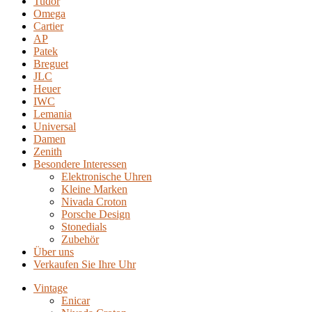
Tudor
Omega
Cartier
AP
Patek
Breguet
JLC
Heuer
IWC
Lemania
Universal
Damen
Zenith
Besondere Interessen
Elektronische Uhren
Kleine Marken
Nivada Croton
Porsche Design
Stonedials
Zubehör
Über uns
Verkaufen Sie Ihre Uhr
Vintage
Enicar