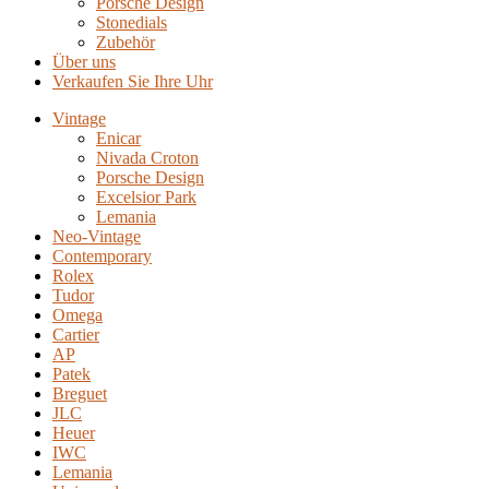
Porsche Design
Stonedials
Zubehör
Über uns
Verkaufen Sie Ihre Uhr
Vintage
Enicar
Nivada Croton
Porsche Design
Excelsior Park
Lemania
Neo-Vintage
Contemporary
Rolex
Tudor
Omega
Cartier
AP
Patek
Breguet
JLC
Heuer
IWC
Lemania