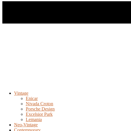
Vintage
Enicar
Nivada Croton
Porsche Design
Excelsior Park
Lemania
Neo-Vintage
Contemporary