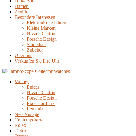
Universal
Damen
Zenith
Besondere Interessen
Elektronische Uhren
Kleine Marken
Nivada Croton
Porsche Design
Stonedials
Zubehör
Über uns
Verkaufen Sie Ihre Uhr
Vintage
Enicar
Nivada Croton
Porsche Design
Excelsior Park
Lemania
Neo-Vintage
Contemporary
Rolex
Tudor