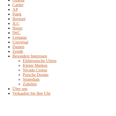
Omega
Cartier
AP
Patek
Breguet
JLC
Heuer
IWC
Lemania
Universal
Damen
Zenith
Besondere Interessen
Elektronische Uhren
Kleine Marken
Nivada Croton
Porsche Design
Stonedials
Zubehör
Über uns
Verkaufen Sie Ihre Uhr