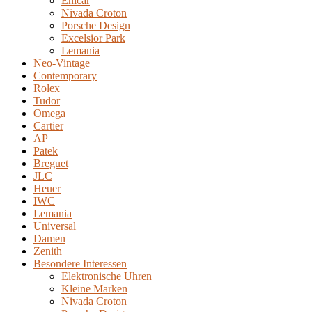
Enicar
Nivada Croton
Porsche Design
Excelsior Park
Lemania
Neo-Vintage
Contemporary
Rolex
Tudor
Omega
Cartier
AP
Patek
Breguet
JLC
Heuer
IWC
Lemania
Universal
Damen
Zenith
Besondere Interessen
Elektronische Uhren
Kleine Marken
Nivada Croton