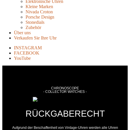
Elektronische Uhren
Kleine Marken
Nivada Croton
Porsche Design
Stonedials
Zubehör
Über uns
Verkaufen Sie Ihre Uhr
INSTAGRAM
FACEBOOK
YouTube
CHRONOSCOPE
- COLLECTOR WATCHES -
RÜCKGABERECHT
Aufgrund der Beschaffenheit von Vintage-Uhren werden alle Uhren