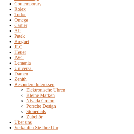
Contemporary
Rolex
Tudor
Omega
Cartier
AP
Patek
Breguet
JLC
Heuer
IWC
Lemania
Universal
Damen
Zenith
Besondere Interessen
Elektronische Uhren
Kleine Marken
Nivada Croton
Porsche Design
Stonedials
Zubehör
Über uns
Verkaufen Sie Ihre Uhr