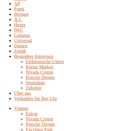
AP
Patek
Breguet
JLC
Heuer
IWC
Lemania
Universal
Damen
Zenith
Besondere Interessen
Elektronische Uhren
Kleine Marken
Nivada Croton
Porsche Design
Stonedials
Zubehör
Über uns
Verkaufen Sie Ihre Uhr
Vintage
Enicar
Nivada Croton
Porsche Design
Excelsior Park