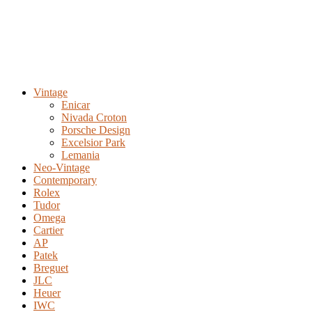
Vintage
Enicar
Nivada Croton
Porsche Design
Excelsior Park
Lemania
Neo-Vintage
Contemporary
Rolex
Tudor
Omega
Cartier
AP
Patek
Breguet
JLC
Heuer
IWC