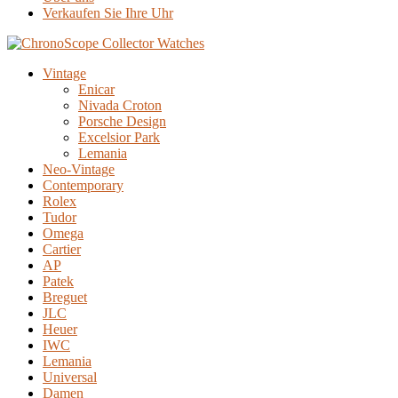
Verkaufen Sie Ihre Uhr
Vintage
Enicar
Nivada Croton
Porsche Design
Excelsior Park
Lemania
Neo-Vintage
Contemporary
Rolex
Tudor
Omega
Cartier
AP
Patek
Breguet
JLC
Heuer
IWC
Lemania
Universal
Damen