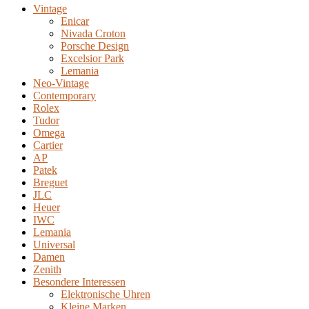
Vintage
Enicar
Nivada Croton
Porsche Design
Excelsior Park
Lemania
Neo-Vintage
Contemporary
Rolex
Tudor
Omega
Cartier
AP
Patek
Breguet
JLC
Heuer
IWC
Lemania
Universal
Damen
Zenith
Besondere Interessen
Elektronische Uhren
Kleine Marken