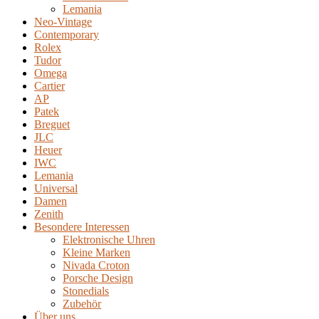
Lemania
Neo-Vintage
Contemporary
Rolex
Tudor
Omega
Cartier
AP
Patek
Breguet
JLC
Heuer
IWC
Lemania
Universal
Damen
Zenith
Besondere Interessen
Elektronische Uhren
Kleine Marken
Nivada Croton
Porsche Design
Stonedials
Zubehör
Über uns