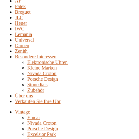
AP
Patek
Breguet
JLC
Heuer
IWC
Lemania
Universal
Damen
Zenith
Besondere Interessen
Elektronische Uhren
Kleine Marken
Nivada Croton
Porsche Design
Stonedials
Zubehör
Über uns
Verkaufen Sie Ihre Uhr
Vintage
Enicar
Nivada Croton
Porsche Design
Excelsior Park