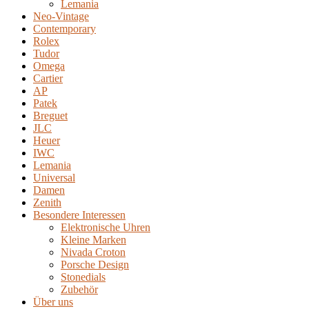
Lemania
Neo-Vintage
Contemporary
Rolex
Tudor
Omega
Cartier
AP
Patek
Breguet
JLC
Heuer
IWC
Lemania
Universal
Damen
Zenith
Besondere Interessen
Elektronische Uhren
Kleine Marken
Nivada Croton
Porsche Design
Stonedials
Zubehör
Über uns