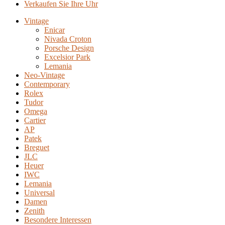
Verkaufen Sie Ihre Uhr
Vintage
Enicar
Nivada Croton
Porsche Design
Excelsior Park
Lemania
Neo-Vintage
Contemporary
Rolex
Tudor
Omega
Cartier
AP
Patek
Breguet
JLC
Heuer
IWC
Lemania
Universal
Damen
Zenith
Besondere Interessen