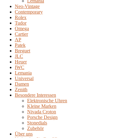
Lemania
Neo-Vintage
Contemporary
Rolex
Tudor
Omega
Cartier
AP
Patek
Breguet
JLC
Heuer
IWC
Lemania
Universal
Damen
Zenith
Besondere Interessen
Elektronische Uhren
Kleine Marken
Nivada Croton
Porsche Design
Stonedials
Zubehör
Über uns