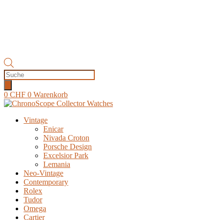
Products
search
0
CHF
0
Warenkorb
Vintage
Enicar
Nivada Croton
Porsche Design
Excelsior Park
Lemania
Neo-Vintage
Contemporary
Rolex
Tudor
Omega
Cartier