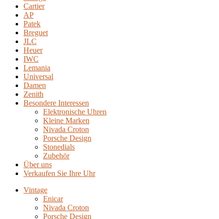
Cartier
AP
Patek
Breguet
JLC
Heuer
IWC
Lemania
Universal
Damen
Zenith
Besondere Interessen
Elektronische Uhren
Kleine Marken
Nivada Croton
Porsche Design
Stonedials
Zubehör
Über uns
Verkaufen Sie Ihre Uhr
Vintage
Enicar
Nivada Croton
Porsche Design