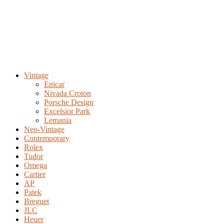
Vintage
Enicar
Nivada Croton
Porsche Design
Excelsior Park
Lemania
Neo-Vintage
Contemporary
Rolex
Tudor
Omega
Cartier
AP
Patek
Breguet
JLC
Heuer