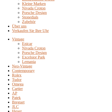
Kleine Marken
Nivada Croton
Porsche Design
Stonedials
Zubehör
Über uns
Verkaufen Sie Ihre Uhr
Vintage
Enicar
Nivada Croton
Porsche Design
Excelsior Park
Lemania
Neo-Vintage
Contemporary
Rolex
Tudor
Omega
Cartier
AP
Patek
Breguet
JLC
Heuer