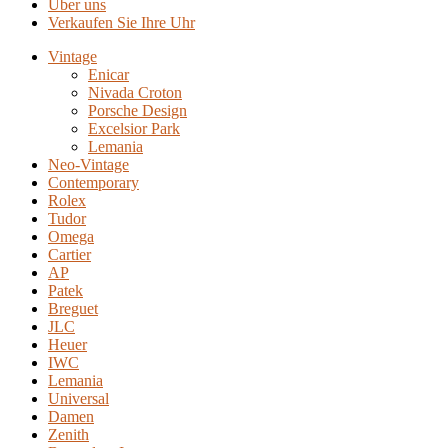
Über uns
Verkaufen Sie Ihre Uhr
Vintage
Enicar
Nivada Croton
Porsche Design
Excelsior Park
Lemania
Neo-Vintage
Contemporary
Rolex
Tudor
Omega
Cartier
AP
Patek
Breguet
JLC
Heuer
IWC
Lemania
Universal
Damen
Zenith