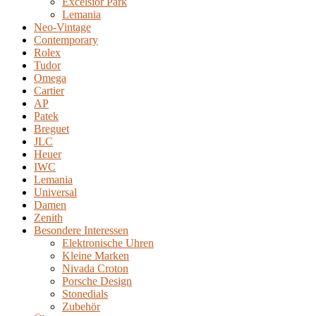
Excelsior Park
Lemania
Neo-Vintage
Contemporary
Rolex
Tudor
Omega
Cartier
AP
Patek
Breguet
JLC
Heuer
IWC
Lemania
Universal
Damen
Zenith
Besondere Interessen
Elektronische Uhren
Kleine Marken
Nivada Croton
Porsche Design
Stonedials
Zubehör