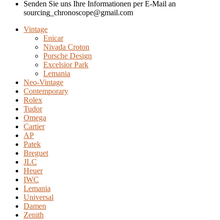
Senden Sie uns Ihre Informationen per E-Mail an
sourcing_chronoscope@gmail.com
Vintage
Enicar
Nivada Croton
Porsche Design
Excelsior Park
Lemania
Neo-Vintage
Contemporary
Rolex
Tudor
Omega
Cartier
AP
Patek
Breguet
JLC
Heuer
IWC
Lemania
Universal
Damen
Zenith