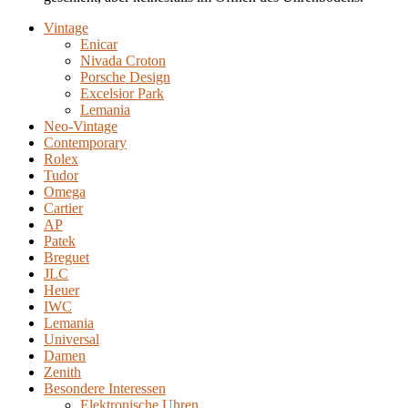
Vintage
Enicar
Nivada Croton
Porsche Design
Excelsior Park
Lemania
Neo-Vintage
Contemporary
Rolex
Tudor
Omega
Cartier
AP
Patek
Breguet
JLC
Heuer
IWC
Lemania
Universal
Damen
Zenith
Besondere Interessen
Elektronische Uhren