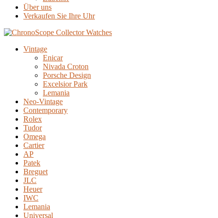
Über uns
Verkaufen Sie Ihre Uhr
Vintage
Enicar
Nivada Croton
Porsche Design
Excelsior Park
Lemania
Neo-Vintage
Contemporary
Rolex
Tudor
Omega
Cartier
AP
Patek
Breguet
JLC
Heuer
IWC
Lemania
Universal