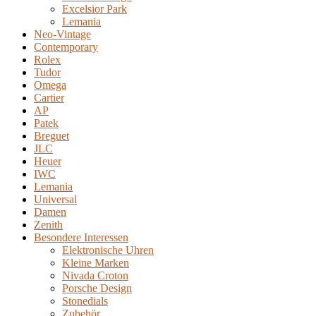
Excelsior Park
Lemania
Neo-Vintage
Contemporary
Rolex
Tudor
Omega
Cartier
AP
Patek
Breguet
JLC
Heuer
IWC
Lemania
Universal
Damen
Zenith
Besondere Interessen
Elektronische Uhren
Kleine Marken
Nivada Croton
Porsche Design
Stonedials
Zubehör