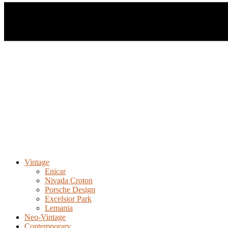
Vintage
Enicar
Nivada Croton
Porsche Design
Excelsior Park
Lemania
Neo-Vintage
Contemporary