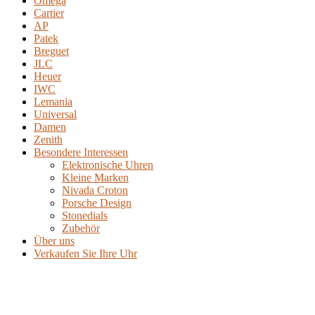
Omega
Cartier
AP
Patek
Breguet
JLC
Heuer
IWC
Lemania
Universal
Damen
Zenith
Besondere Interessen
Elektronische Uhren
Kleine Marken
Nivada Croton
Porsche Design
Stonedials
Zubehör
Über uns
Verkaufen Sie Ihre Uhr