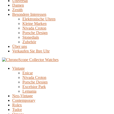
Universal
Damen
Zenith
Besondere Interessen
Elektronische Uhren
Kleine Marken
Nivada Croton
Porsche Design
Stonedials
Zubehör
Über uns
Verkaufen Sie Ihre Uhr
Vintage
Enicar
Nivada Croton
Porsche Design
Excelsior Park
Lemania
Neo-Vintage
Contemporary
Rolex
Tudor