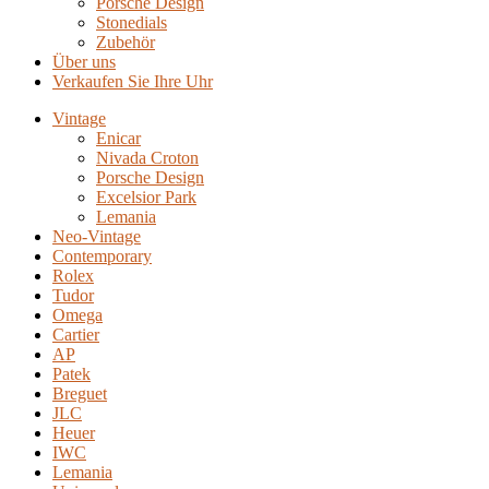
Porsche Design
Stonedials
Zubehör
Über uns
Verkaufen Sie Ihre Uhr
Vintage
Enicar
Nivada Croton
Porsche Design
Excelsior Park
Lemania
Neo-Vintage
Contemporary
Rolex
Tudor
Omega
Cartier
AP
Patek
Breguet
JLC
Heuer
IWC
Lemania