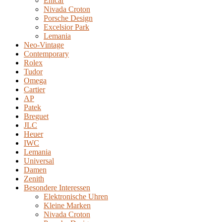
Enicar
Nivada Croton
Porsche Design
Excelsior Park
Lemania
Neo-Vintage
Contemporary
Rolex
Tudor
Omega
Cartier
AP
Patek
Breguet
JLC
Heuer
IWC
Lemania
Universal
Damen
Zenith
Besondere Interessen
Elektronische Uhren
Kleine Marken
Nivada Croton