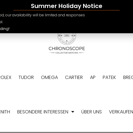
Summer Holiday Notice
e.ch
CHF
d, our availability will be limited and responses
USD
l.
ding!
EUR
GBP
ROLEX
TUDOR
OMEGA
CARTIER
AP
PATEK
BRE
ENITH
BESONDERE INTERESSEN
ÜBER UNS
VERKAUFEN 