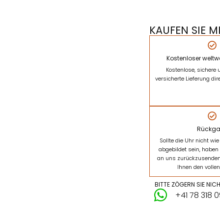
KAUFEN SIE M
Kostenloser weltw
Kostenlose, sichere 
versicherte Lieferung dir
Rückga
Sollte die Uhr nicht w
abgebildet sein, haben 
an uns zurückzusenden 
Ihnen den vollen
BITTE ZÖGERN SIE NIC
+41 78 318 