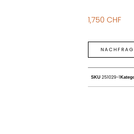
1,750
CHF
NACHFRAG
251029-1
SKU
Kateg