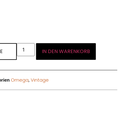
E
IN DEN WARENKORB
Omega
,
Vintage
orien