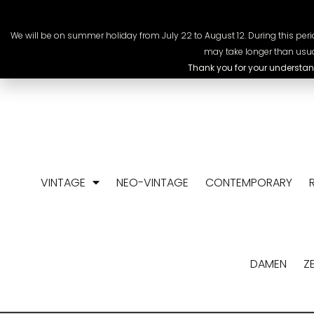
+41 78 318 09 88
info@chrono-scop
We will be on summer holiday from July 22 to August 12. During this perio
may take longer than usua
Thank you for your understan
VINTAGE
NEO-VINTAGE
CONTEMPORARY
DAMEN
Z