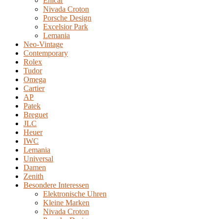
Enicar
Nivada Croton
Porsche Design
Excelsior Park
Lemania
Neo-Vintage
Contemporary
Rolex
Tudor
Omega
Cartier
AP
Patek
Breguet
JLC
Heuer
IWC
Lemania
Universal
Damen
Zenith
Besondere Interessen
Elektronische Uhren
Kleine Marken
Nivada Croton