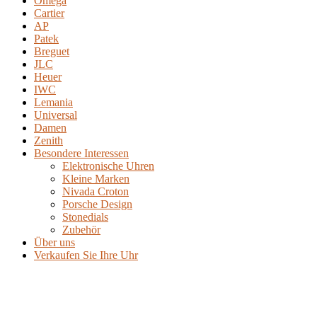
Omega
Cartier
AP
Patek
Breguet
JLC
Heuer
IWC
Lemania
Universal
Damen
Zenith
Besondere Interessen
Elektronische Uhren
Kleine Marken
Nivada Croton
Porsche Design
Stonedials
Zubehör
Über uns
Verkaufen Sie Ihre Uhr