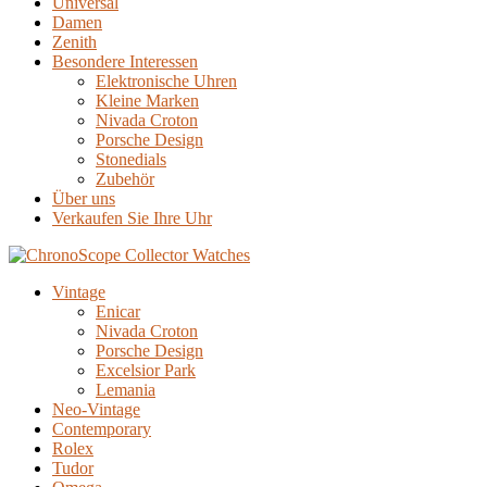
Universal
Damen
Zenith
Besondere Interessen
Elektronische Uhren
Kleine Marken
Nivada Croton
Porsche Design
Stonedials
Zubehör
Über uns
Verkaufen Sie Ihre Uhr
Vintage
Enicar
Nivada Croton
Porsche Design
Excelsior Park
Lemania
Neo-Vintage
Contemporary
Rolex
Tudor