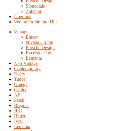
Porsche Design
Stonedials
Zubehör
Über uns
Verkaufen Sie Ihre Uhr
Vintage
Enicar
Nivada Croton
Porsche Design
Excelsior Park
Lemania
Neo-Vintage
Contemporary
Rolex
Tudor
Omega
Cartier
AP
Patek
Breguet
JLC
Heuer
IWC
Lemania