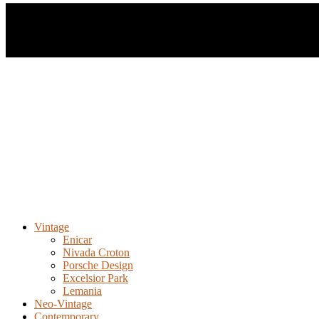
Vintage
Enicar
Nivada Croton
Porsche Design
Excelsior Park
Lemania
Neo-Vintage
Contemporary