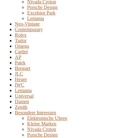
Nivada Croton
Porsche Design
Excelsior Park
Lemania
Neo-Vintage
Contemporary
Rolex
Tudor
Omega
Cartier
AP
Patek
Breguet
JLC
Heuer
IWC
Lemania
Universal
Damen
Zenith
Besondere Interessen
Elektronische Uhren
Kleine Marken
Nivada Croton
Porsche Design