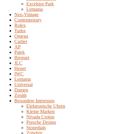
Excelsior Park
Lemania
Neo-Vintage
Contemporary
Rolex
Tudor
Omega
Cartier
AP
Patek
Breguet
JLC
Heuer
IWC
Lemania
Universal
Damen
Zenith
Besondere Interessen
Elektronische Uhren
Kleine Marken
Nivada Croton
Porsche Design
Stonedials
Zubehör