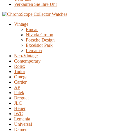
Verkaufen Sie Ihre Uhr
Vintage
Enicar
Nivada Croton
Porsche Design
Excelsior Park
Lemania
Neo-Vintage
Contemporary
Rolex
Tudor
Omega
Cartier
AP
Patek
Breguet
JLC
Heuer
IWC
Lemania
Universal
Damen