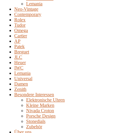
Lemania
Neo-Vintage
Contemporary
Rolex
Tudor
Omega
Cartier
AP
Patek
Breguet
JLC
Heuer
IWC
Lemania
Universal
Damen
Zenith
Besondere Interessen
Elektronische Uhren
Kleine Marken
Nivada Croton
Porsche Design
Stonedials
Zubehör
Über uns