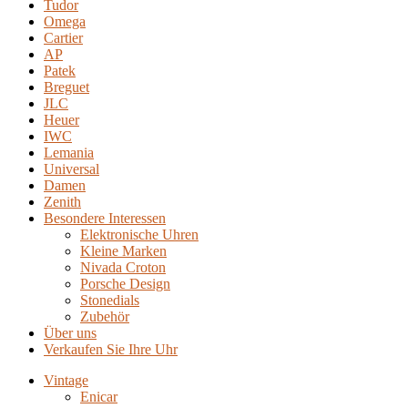
Tudor
Omega
Cartier
AP
Patek
Breguet
JLC
Heuer
IWC
Lemania
Universal
Damen
Zenith
Besondere Interessen
Elektronische Uhren
Kleine Marken
Nivada Croton
Porsche Design
Stonedials
Zubehör
Über uns
Verkaufen Sie Ihre Uhr
Vintage
Enicar