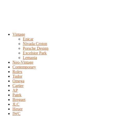
Vintage
Enicar
Nivada Croton
Porsche Design
Excelsior Park
Lemania
Neo-Vintage
Contemporary
Rolex
Tudor
Omega
Cartier
AP
Patek
Breguet
JLC
Heuer
IWC