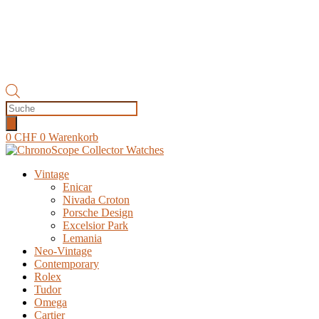
Products
search
0
CHF
0
Warenkorb
Vintage
Enicar
Nivada Croton
Porsche Design
Excelsior Park
Lemania
Neo-Vintage
Contemporary
Rolex
Tudor
Omega
Cartier