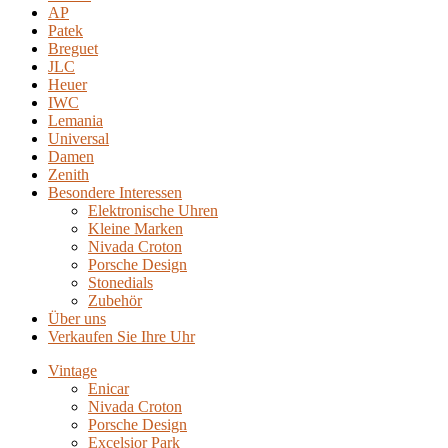
AP
Patek
Breguet
JLC
Heuer
IWC
Lemania
Universal
Damen
Zenith
Besondere Interessen
Elektronische Uhren
Kleine Marken
Nivada Croton
Porsche Design
Stonedials
Zubehör
Über uns
Verkaufen Sie Ihre Uhr
Vintage
Enicar
Nivada Croton
Porsche Design
Excelsior Park