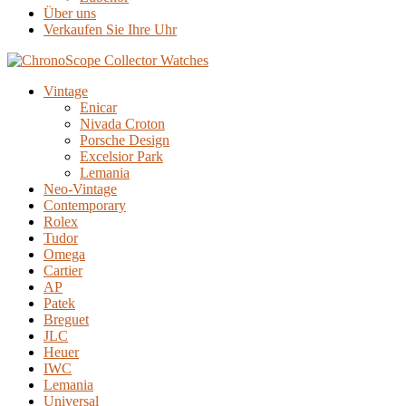
Über uns
Verkaufen Sie Ihre Uhr
Vintage
Enicar
Nivada Croton
Porsche Design
Excelsior Park
Lemania
Neo-Vintage
Contemporary
Rolex
Tudor
Omega
Cartier
AP
Patek
Breguet
JLC
Heuer
IWC
Lemania
Universal