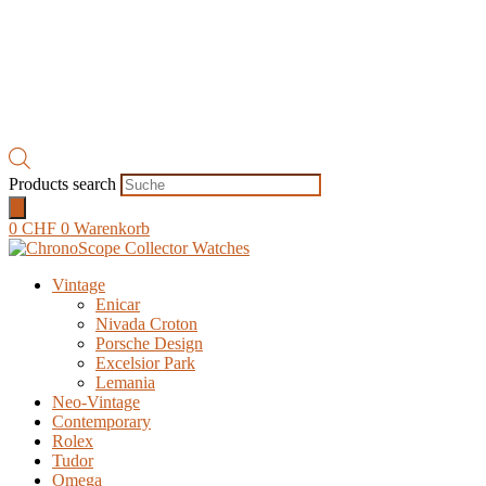
Products search
0
CHF
0
Warenkorb
Vintage
Enicar
Nivada Croton
Porsche Design
Excelsior Park
Lemania
Neo-Vintage
Contemporary
Rolex
Tudor
Omega