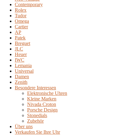
Contemporary
Rolex
Tudor
Omega
Cartier
AP
Patek
Breguet
JLC
Heuer
IWC
Lemania
Universal
Damen
Zenith
Besondere Interessen
Elektronische Uhren
Kleine Marken
Nivada Croton
Porsche Design
Stonedials
Zubehör
Über uns
Verkaufen Sie Ihre Uhr