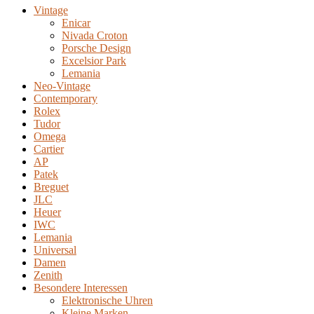
Vintage
Enicar
Nivada Croton
Porsche Design
Excelsior Park
Lemania
Neo-Vintage
Contemporary
Rolex
Tudor
Omega
Cartier
AP
Patek
Breguet
JLC
Heuer
IWC
Lemania
Universal
Damen
Zenith
Besondere Interessen
Elektronische Uhren
Kleine Marken