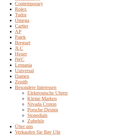
Contemporary
Rolex
Tudor
Omega
Cartier
AP
Patek
Breguet
JLC
Heuer
IWC
Lemania
Universal
Damen
Zenith
Besondere Interessen
Elektronische Uhren
Kleine Marken
Nivada Croton
Porsche Design
Stonedials
Zubehör
Über uns
Verkaufen Sie Ihre Uhr