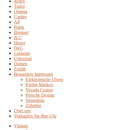
Rolex
Tudor
Omega
Cartier
AP
Patek
Breguet
JLC
Heuer
IWC
Lemania
Universal
Damen
Zenith
Besondere Interessen
Elektronische Uhren
Kleine Marken
Nivada Croton
Porsche Design
Stonedials
Zubehör
Über uns
Verkaufen Sie Ihre Uhr
Vintage