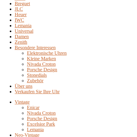
Breguet
JLC
Heuer
IWC
Lemania
Universal
Damen
Zenith
Besondere Interessen
Elektronische Uhren
Kleine Marken
Nivada Croton
Porsche Design
Stonedials
Zubehör
Über uns
Verkaufen Sie Ihre Uhr
Vintage
Enicar
Nivada Croton
Porsche Design
Excelsior Park
Lemania
Neo-Vintage