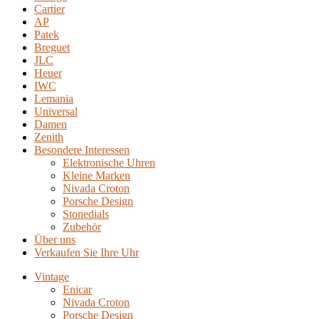
Cartier
AP
Patek
Breguet
JLC
Heuer
IWC
Lemania
Universal
Damen
Zenith
Besondere Interessen
Elektronische Uhren
Kleine Marken
Nivada Croton
Porsche Design
Stonedials
Zubehör
Über uns
Verkaufen Sie Ihre Uhr
Vintage
Enicar
Nivada Croton
Porsche Design