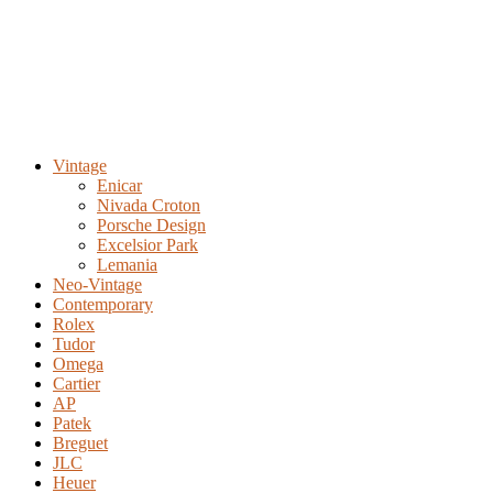
Vintage
Enicar
Nivada Croton
Porsche Design
Excelsior Park
Lemania
Neo-Vintage
Contemporary
Rolex
Tudor
Omega
Cartier
AP
Patek
Breguet
JLC
Heuer