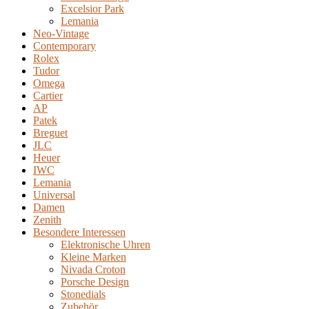
Excelsior Park
Lemania
Neo-Vintage
Contemporary
Rolex
Tudor
Omega
Cartier
AP
Patek
Breguet
JLC
Heuer
IWC
Lemania
Universal
Damen
Zenith
Besondere Interessen
Elektronische Uhren
Kleine Marken
Nivada Croton
Porsche Design
Stonedials
Zubehör