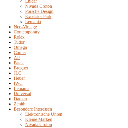
Enicar
Nivada Croton
Porsche Design
Excelsior Park
Lemania
Neo-Vintage
Contemporary
Rolex
Tudor
Omega
Cartier
AP
Patek
Breguet
JLC
Heuer
IWC
Lemania
Universal
Damen
Zenith
Besondere Interessen
Elektronische Uhren
Kleine Marken
Nivada Croton