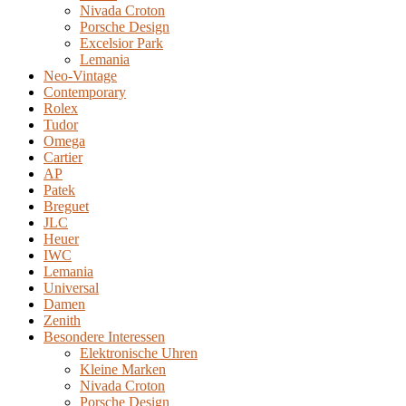
Nivada Croton
Porsche Design
Excelsior Park
Lemania
Neo-Vintage
Contemporary
Rolex
Tudor
Omega
Cartier
AP
Patek
Breguet
JLC
Heuer
IWC
Lemania
Universal
Damen
Zenith
Besondere Interessen
Elektronische Uhren
Kleine Marken
Nivada Croton
Porsche Design