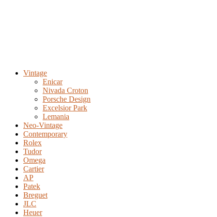
Vintage
Enicar
Nivada Croton
Porsche Design
Excelsior Park
Lemania
Neo-Vintage
Contemporary
Rolex
Tudor
Omega
Cartier
AP
Patek
Breguet
JLC
Heuer