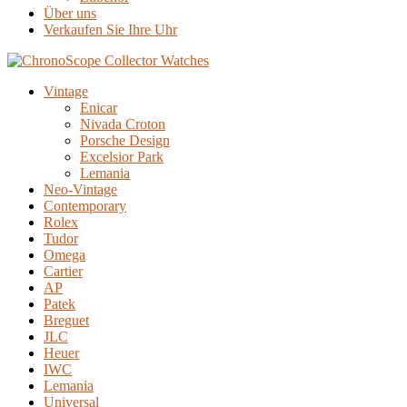
Über uns
Verkaufen Sie Ihre Uhr
Vintage
Enicar
Nivada Croton
Porsche Design
Excelsior Park
Lemania
Neo-Vintage
Contemporary
Rolex
Tudor
Omega
Cartier
AP
Patek
Breguet
JLC
Heuer
IWC
Lemania
Universal