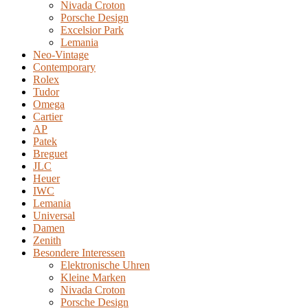
Nivada Croton
Porsche Design
Excelsior Park
Lemania
Neo-Vintage
Contemporary
Rolex
Tudor
Omega
Cartier
AP
Patek
Breguet
JLC
Heuer
IWC
Lemania
Universal
Damen
Zenith
Besondere Interessen
Elektronische Uhren
Kleine Marken
Nivada Croton
Porsche Design