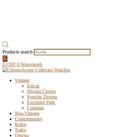
Products search
0
CHF
0
Warenkorb
Vintage
Enicar
Nivada Croton
Porsche Design
Excelsior Park
Lemania
Neo-Vintage
Contemporary
Rolex
Tudor
Omega