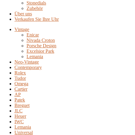
Stonedials
Zubehör
Über uns
Verkaufen Sie Ihre Uhr
Vintage
Enicar
Nivada Croton
Porsche Design
Excelsior Park
Lemania
Neo-Vintage
Contemporary
Rolex
Tudor
Omega
Cartier
AP
Patek
Breguet
JLC
Heuer
IWC
Lemania
Universal