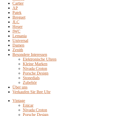
Cartier
AP
Patek
Breguet
JLC
Heuer
IWC
Lemania
Universal
Damen
Zenith
Besondere Interessen
Elektronische Uhren
Kleine Marken
Nivada Croton
Porsche Design
Stonedials
Zubehör
Über uns
Verkaufen Sie Ihre Uhr
Vintage
Enicar
Nivada Croton
Porsche Design