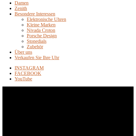
Damen
Zenith
Besondere Interessen
Elektronische Uhren
Kleine Marken
Nivada Croton
Porsche Design
Stonedials
Zubehör
Über uns
Verkaufen Sie Ihre Uhr
INSTAGRAM
FACEBOOK
YouTube