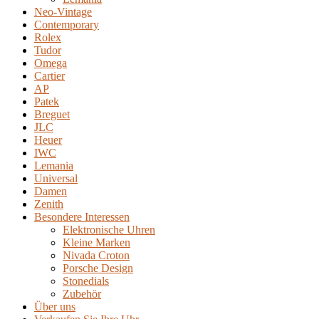
Neo-Vintage
Contemporary
Rolex
Tudor
Omega
Cartier
AP
Patek
Breguet
JLC
Heuer
IWC
Lemania
Universal
Damen
Zenith
Besondere Interessen
Elektronische Uhren
Kleine Marken
Nivada Croton
Porsche Design
Stonedials
Zubehör
Über uns