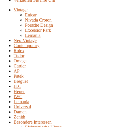
Verkaufen Sie Ihre Uhr
Vintage
Enicar
Nivada Croton
Porsche Design
Excelsior Park
Lemania
Neo-Vintage
Contemporary
Rolex
Tudor
Omega
Cartier
AP
Patek
Breguet
JLC
Heuer
IWC
Lemania
Universal
Damen
Zenith
Besondere Interessen