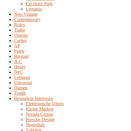
Excelsior Park
Lemania
Neo-Vintage
Contemporary
Rolex
Tudor
Omega
Cartier
AP
Patek
Breguet
JLC
Heuer
IWC
Lemania
Universal
Damen
Zenith
Besondere Interessen
Elektronische Uhren
Kleine Marken
Nivada Croton
Porsche Design
Stonedials
Zubehör