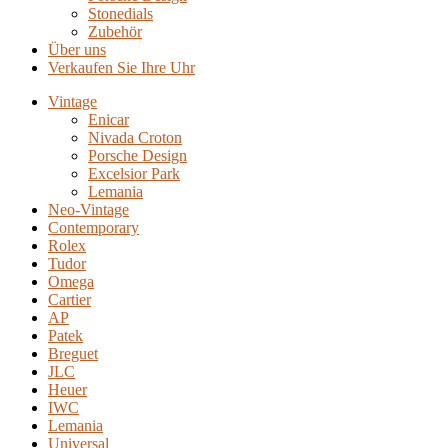
Stonedials
Zubehör
Über uns
Verkaufen Sie Ihre Uhr
Vintage
Enicar
Nivada Croton
Porsche Design
Excelsior Park
Lemania
Neo-Vintage
Contemporary
Rolex
Tudor
Omega
Cartier
AP
Patek
Breguet
JLC
Heuer
IWC
Lemania
Universal