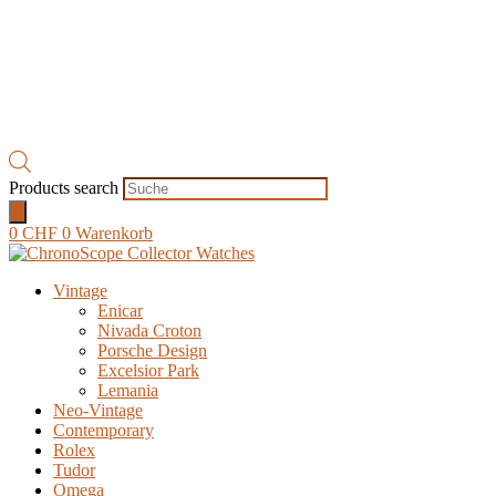
Products search
0
CHF
0
Warenkorb
Vintage
Enicar
Nivada Croton
Porsche Design
Excelsior Park
Lemania
Neo-Vintage
Contemporary
Rolex
Tudor
Omega