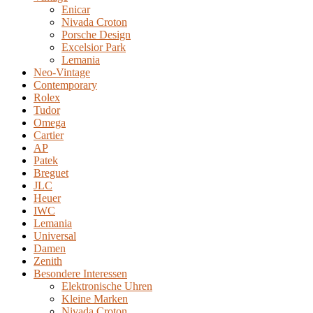
Enicar
Nivada Croton
Porsche Design
Excelsior Park
Lemania
Neo-Vintage
Contemporary
Rolex
Tudor
Omega
Cartier
AP
Patek
Breguet
JLC
Heuer
IWC
Lemania
Universal
Damen
Zenith
Besondere Interessen
Elektronische Uhren
Kleine Marken
Nivada Croton