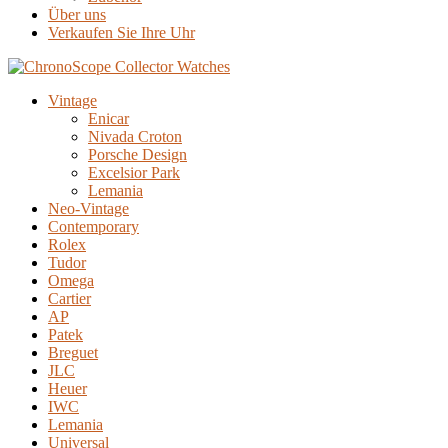
Über uns
Verkaufen Sie Ihre Uhr
Vintage
Enicar
Nivada Croton
Porsche Design
Excelsior Park
Lemania
Neo-Vintage
Contemporary
Rolex
Tudor
Omega
Cartier
AP
Patek
Breguet
JLC
Heuer
IWC
Lemania
Universal