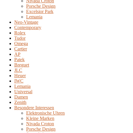
Nivada Croton
Porsche Design
Excelsior Park
Lemania
Neo-Vintage
Contemporary
Rolex
Tudor
Omega
Cartier
AP
Patek
Breguet
JLC
Heuer
IWC
Lemania
Universal
Damen
Zenith
Besondere Interessen
Elektronische Uhren
Kleine Marken
Nivada Croton
Porsche Design