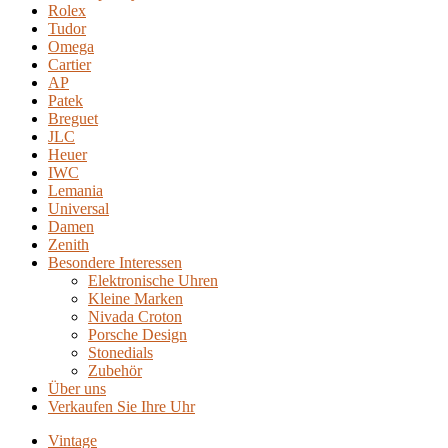
Rolex
Tudor
Omega
Cartier
AP
Patek
Breguet
JLC
Heuer
IWC
Lemania
Universal
Damen
Zenith
Besondere Interessen
Elektronische Uhren
Kleine Marken
Nivada Croton
Porsche Design
Stonedials
Zubehör
Über uns
Verkaufen Sie Ihre Uhr
Vintage