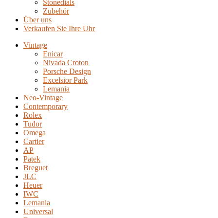
Stonedials
Zubehör
Über uns
Verkaufen Sie Ihre Uhr
Vintage
Enicar
Nivada Croton
Porsche Design
Excelsior Park
Lemania
Neo-Vintage
Contemporary
Rolex
Tudor
Omega
Cartier
AP
Patek
Breguet
JLC
Heuer
IWC
Lemania
Universal