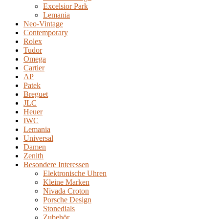
Excelsior Park
Lemania
Neo-Vintage
Contemporary
Rolex
Tudor
Omega
Cartier
AP
Patek
Breguet
JLC
Heuer
IWC
Lemania
Universal
Damen
Zenith
Besondere Interessen
Elektronische Uhren
Kleine Marken
Nivada Croton
Porsche Design
Stonedials
Zubehör