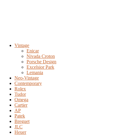
Vintage
Enicar
Nivada Croton
Porsche Design
Excelsior Park
Lemania
Neo-Vintage
Contemporary
Rolex
Tudor
Omega
Cartier
AP
Patek
Breguet
JLC
Heuer