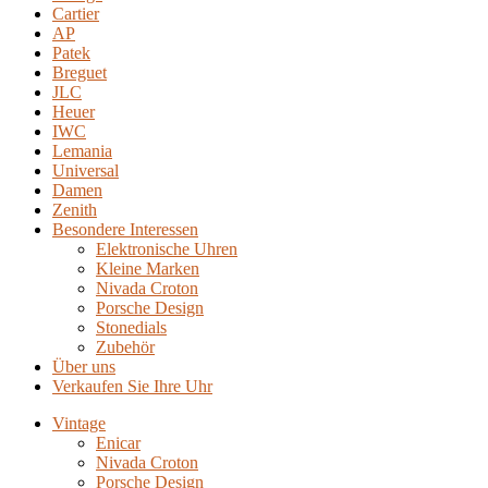
Cartier
AP
Patek
Breguet
JLC
Heuer
IWC
Lemania
Universal
Damen
Zenith
Besondere Interessen
Elektronische Uhren
Kleine Marken
Nivada Croton
Porsche Design
Stonedials
Zubehör
Über uns
Verkaufen Sie Ihre Uhr
Vintage
Enicar
Nivada Croton
Porsche Design