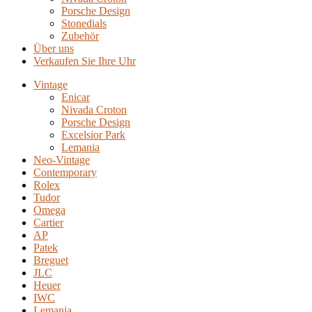
Porsche Design
Stonedials
Zubehör
Über uns
Verkaufen Sie Ihre Uhr
Vintage
Enicar
Nivada Croton
Porsche Design
Excelsior Park
Lemania
Neo-Vintage
Contemporary
Rolex
Tudor
Omega
Cartier
AP
Patek
Breguet
JLC
Heuer
IWC
Lemania