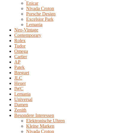
Enicar
Nivada Croton
Porsche Design
Excelsior Park
Lemania
Neo-Vintage
Contemporary
Rolex
Tudor
Omega
Cartier
AP
Patek
Breguet
JLC
Heuer
IWC
Lemania
Universal
Damen
Zenith
Besondere Interessen
Elektronische Uhren
Kleine Marken
Nivada Croton