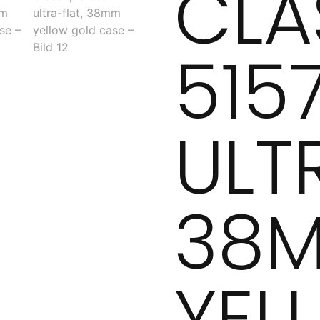
CLA
515
ULT
38
YEL