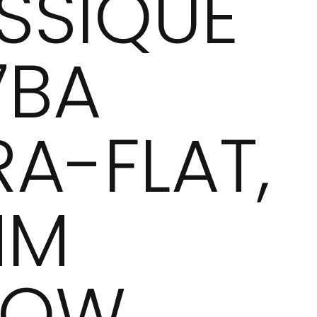
SSIQUE
7BA
RA-FLAT,
MM
LOW