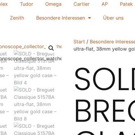
olex
Tudor
Omega
Cartier
AP
Patek
Zenith
Besondere Interessen
Über uns
Start
/
Besondere Interess
ultra-flat, 38mm yellow go
SOL
BRE