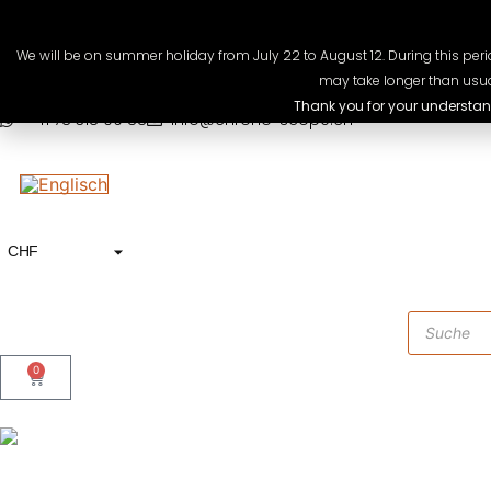
We will be on summer holiday from July 22 to August 12. During this perio
may take longer than usua
Thank you for your understan
+41 78 318 09 88
info@chrono-scope.ch
CHF
USD
EUR
GBP
0