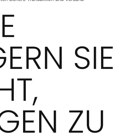
TE
ERN SIE
HT,
GEN ZU