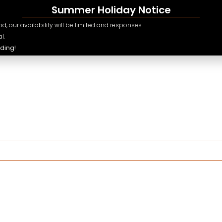
Summer Holiday Notice
d, our availability will be limited and responses
l.
ding!