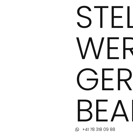
STE
WER
GER
BEA
+41 78 318 09 88