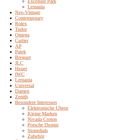
Excelsior Park
Lemania
Neo-Vintage
Contemporary
Rolex
Tudor
Omega
Cartier
AP
Patek
Breguet
JLC
Heuer
IWC
Lemania
Universal
Damen
Zenith
Besondere Interessen
Elektronische Uhren
Kleine Marken
Nivada Croton
Porsche Design
Stonedials
Zubehör