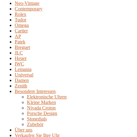
Neo-Vintage
Contemporary
Rolex
Tudor
Omega
Cartier
AP
Patek
Breguet
JLC
Heuer
IWC
Lemania
Universal
Damen
Zenith
Besondere Interessen
Elektronische Uhren
Kleine Marken
Nivada Croton
Porsche Design
Stonedials
Zubehör
Über uns
Verkaufen Sie Ihre Uhr