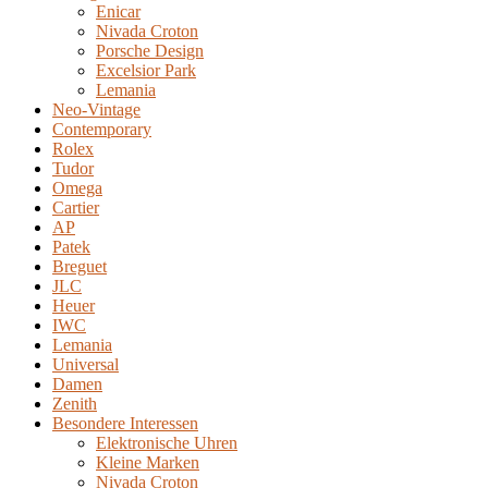
Enicar
Nivada Croton
Porsche Design
Excelsior Park
Lemania
Neo-Vintage
Contemporary
Rolex
Tudor
Omega
Cartier
AP
Patek
Breguet
JLC
Heuer
IWC
Lemania
Universal
Damen
Zenith
Besondere Interessen
Elektronische Uhren
Kleine Marken
Nivada Croton