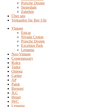
Porsche Design
Stonedials
Zubehör
Über uns
Verkaufen Sie Ihre Uhr
Vintage
Enicar
Nivada Croton
Porsche Design
Excelsior Park
Lemania
Neo-Vintage
Contemporary
Rolex
Tudor
Omega
Cartier
AP
Patek
Breguet
JLC
Heuer
IWC
Lemania