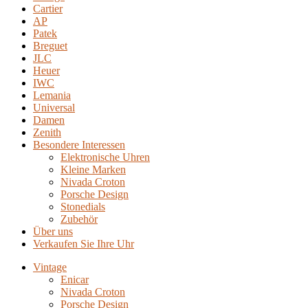
Cartier
AP
Patek
Breguet
JLC
Heuer
IWC
Lemania
Universal
Damen
Zenith
Besondere Interessen
Elektronische Uhren
Kleine Marken
Nivada Croton
Porsche Design
Stonedials
Zubehör
Über uns
Verkaufen Sie Ihre Uhr
Vintage
Enicar
Nivada Croton
Porsche Design