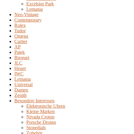
Excelsior Park
Lemania
Neo-Vintage
Contemporary
Rolex
Tudor
Omega
Cartier
AP
Patek
Breguet
JLC
Heuer
IWC
Lemania
Universal
Damen
Zenith
Besondere Interessen
Elektronische Uhren
Kleine Marken
Nivada Croton
Porsche Design
Stonedials
Zubehör