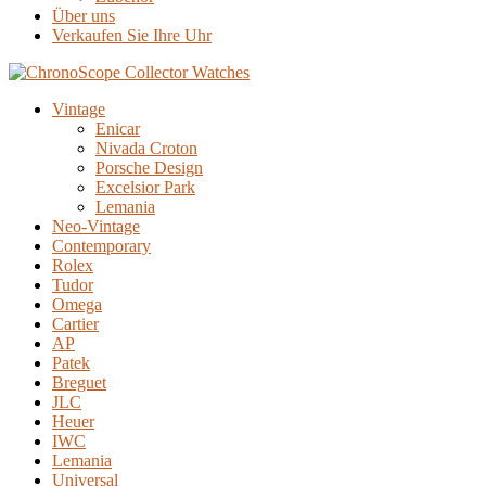
Über uns
Verkaufen Sie Ihre Uhr
Vintage
Enicar
Nivada Croton
Porsche Design
Excelsior Park
Lemania
Neo-Vintage
Contemporary
Rolex
Tudor
Omega
Cartier
AP
Patek
Breguet
JLC
Heuer
IWC
Lemania
Universal