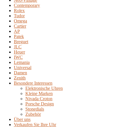
Neo-Vintage
Contemporary
Rolex
Tudor
Omega
Cartier
AP
Patek
Breguet
JLC
Heuer
IWC
Lemania
Universal
Damen
Zenith
Besondere Interessen
Elektronische Uhren
Kleine Marken
Nivada Croton
Porsche Design
Stonedials
Zubehör
Über uns
Verkaufen Sie Ihre Uhr