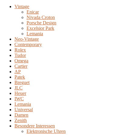
Vintage
Enicar
Nivada Croton
Porsche Design
Excelsior Park
Lemania
Neo-Vintage
Contemporary
Rolex
Tudor
Omega
Cartier
AP
Patek
Breguet
JLC
Heuer
IWC
Lemania
Universal
Damen
Zenith
Besondere Interessen
Elektronische Uhren