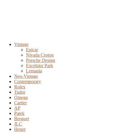
Vintage
Enicar
Nivada Croton
Porsche Design
Excelsior Park
Lemania
Neo-Vintage
Contemporary
Rolex
Tudor
Omega
Cartier
AP
Patek
Breguet
JLC
Heuer