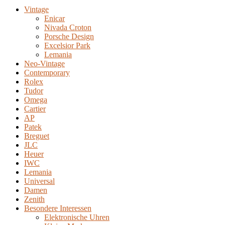
Vintage
Enicar
Nivada Croton
Porsche Design
Excelsior Park
Lemania
Neo-Vintage
Contemporary
Rolex
Tudor
Omega
Cartier
AP
Patek
Breguet
JLC
Heuer
IWC
Lemania
Universal
Damen
Zenith
Besondere Interessen
Elektronische Uhren