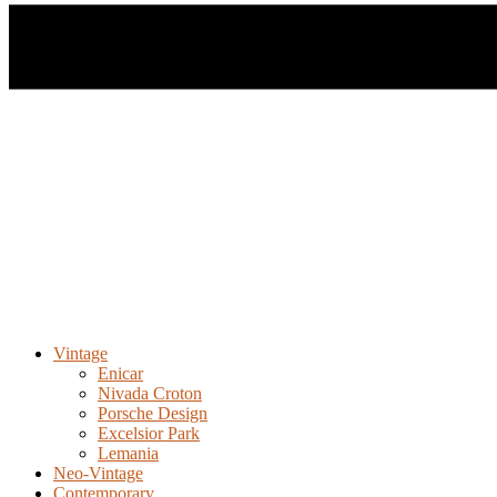
Vintage
Enicar
Nivada Croton
Porsche Design
Excelsior Park
Lemania
Neo-Vintage
Contemporary