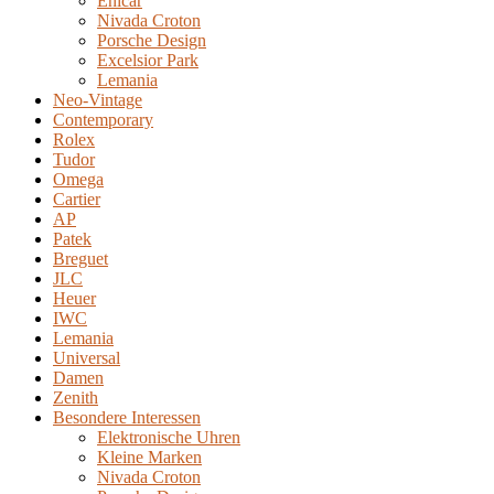
Enicar
Nivada Croton
Porsche Design
Excelsior Park
Lemania
Neo-Vintage
Contemporary
Rolex
Tudor
Omega
Cartier
AP
Patek
Breguet
JLC
Heuer
IWC
Lemania
Universal
Damen
Zenith
Besondere Interessen
Elektronische Uhren
Kleine Marken
Nivada Croton