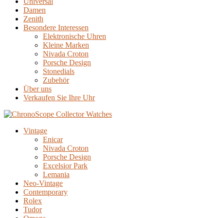
Universal
Damen
Zenith
Besondere Interessen
Elektronische Uhren
Kleine Marken
Nivada Croton
Porsche Design
Stonedials
Zubehör
Über uns
Verkaufen Sie Ihre Uhr
Vintage
Enicar
Nivada Croton
Porsche Design
Excelsior Park
Lemania
Neo-Vintage
Contemporary
Rolex
Tudor