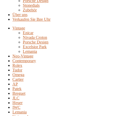
Porsche Design
Stonedials
Zubehör
Über uns
Verkaufen Sie Ihre Uhr
Vintage
Enicar
Nivada Croton
Porsche Design
Excelsior Park
Lemania
Neo-Vintage
Contemporary
Rolex
Tudor
Omega
Cartier
AP
Patek
Breguet
JLC
Heuer
IWC
Lemania