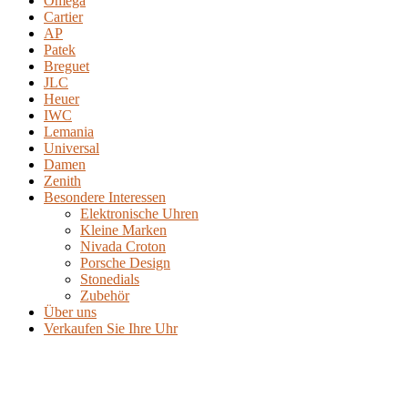
Omega
Cartier
AP
Patek
Breguet
JLC
Heuer
IWC
Lemania
Universal
Damen
Zenith
Besondere Interessen
Elektronische Uhren
Kleine Marken
Nivada Croton
Porsche Design
Stonedials
Zubehör
Über uns
Verkaufen Sie Ihre Uhr