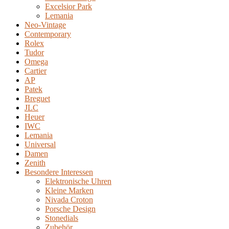
Excelsior Park
Lemania
Neo-Vintage
Contemporary
Rolex
Tudor
Omega
Cartier
AP
Patek
Breguet
JLC
Heuer
IWC
Lemania
Universal
Damen
Zenith
Besondere Interessen
Elektronische Uhren
Kleine Marken
Nivada Croton
Porsche Design
Stonedials
Zubehör