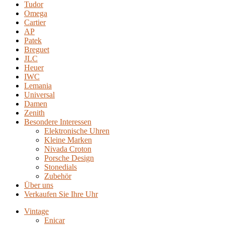
Tudor
Omega
Cartier
AP
Patek
Breguet
JLC
Heuer
IWC
Lemania
Universal
Damen
Zenith
Besondere Interessen
Elektronische Uhren
Kleine Marken
Nivada Croton
Porsche Design
Stonedials
Zubehör
Über uns
Verkaufen Sie Ihre Uhr
Vintage
Enicar