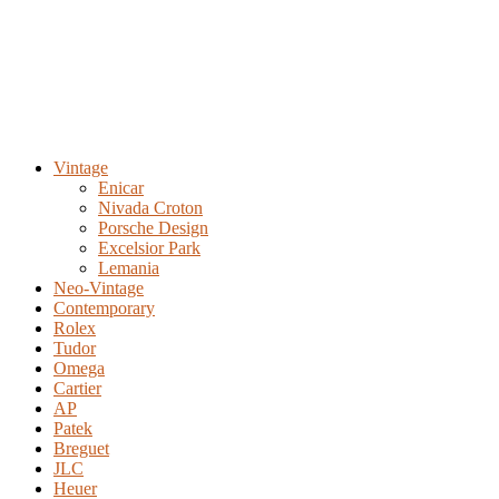
Vintage
Enicar
Nivada Croton
Porsche Design
Excelsior Park
Lemania
Neo-Vintage
Contemporary
Rolex
Tudor
Omega
Cartier
AP
Patek
Breguet
JLC
Heuer