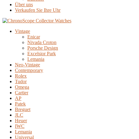
Über uns
Verkaufen Sie Ihre Uhr
Vintage
Enicar
Nivada Croton
Porsche Design
Excelsior Park
Lemania
Neo-Vintage
Contemporary
Rolex
Tudor
Omega
Cartier
AP
Patek
Breguet
JLC
Heuer
IWC
Lemania
Universal