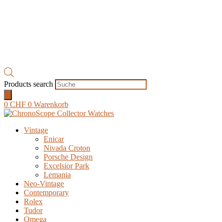
Products search
0
CHF
0
Warenkorb
Vintage
Enicar
Nivada Croton
Porsche Design
Excelsior Park
Lemania
Neo-Vintage
Contemporary
Rolex
Tudor
Omega