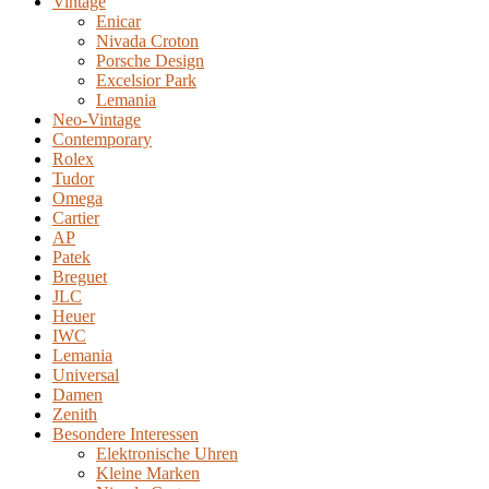
Vintage
Enicar
Nivada Croton
Porsche Design
Excelsior Park
Lemania
Neo-Vintage
Contemporary
Rolex
Tudor
Omega
Cartier
AP
Patek
Breguet
JLC
Heuer
IWC
Lemania
Universal
Damen
Zenith
Besondere Interessen
Elektronische Uhren
Kleine Marken