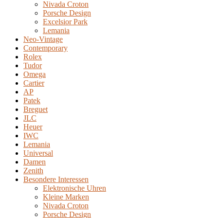
Nivada Croton
Porsche Design
Excelsior Park
Lemania
Neo-Vintage
Contemporary
Rolex
Tudor
Omega
Cartier
AP
Patek
Breguet
JLC
Heuer
IWC
Lemania
Universal
Damen
Zenith
Besondere Interessen
Elektronische Uhren
Kleine Marken
Nivada Croton
Porsche Design