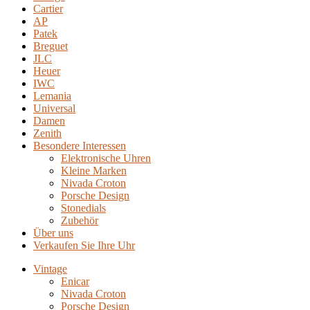
Cartier
AP
Patek
Breguet
JLC
Heuer
IWC
Lemania
Universal
Damen
Zenith
Besondere Interessen
Elektronische Uhren
Kleine Marken
Nivada Croton
Porsche Design
Stonedials
Zubehör
Über uns
Verkaufen Sie Ihre Uhr
Vintage
Enicar
Nivada Croton
Porsche Design