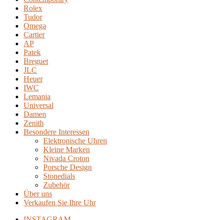
Rolex
Tudor
Omega
Cartier
AP
Patek
Breguet
JLC
Heuer
IWC
Lemania
Universal
Damen
Zenith
Besondere Interessen
Elektronische Uhren
Kleine Marken
Nivada Croton
Porsche Design
Stonedials
Zubehör
Über uns
Verkaufen Sie Ihre Uhr
INSTAGRAM