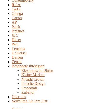
Contemporary
Rolex
Tudor
Omega
Cartier
AP
Patek
Breguet
JLC
Heuer
IWC
Lemania
Universal
Damen
Zenith
Besondere Interessen
Elektronische Uhren
Kleine Marken
Nivada Croton
Porsche Design
Stonedials
Zubehör
Über uns
Verkaufen Sie Ihre Uhr